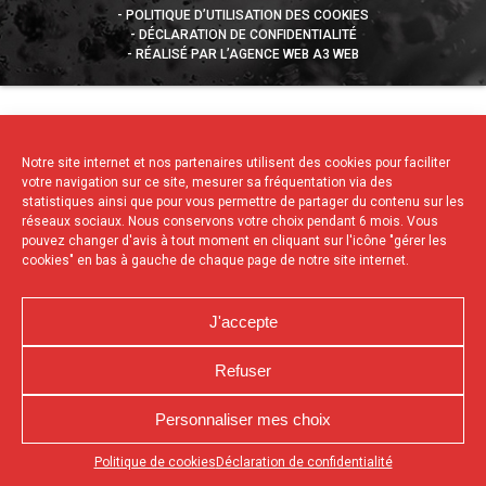
POLITIQUE D’UTILISATION DES COOKIES
DÉCLARATION DE CONFIDENTIALITÉ
RÉALISÉ PAR L’AGENCE WEB A3 WEB
Notre site internet et nos partenaires utilisent des cookies pour faciliter
votre navigation sur ce site, mesurer sa fréquentation via des
statistiques ainsi que pour vous permettre de partager du contenu sur les
réseaux sociaux. Nous conservons votre choix pendant 6 mois. Vous
pouvez changer d'avis à tout moment en cliquant sur l'icône "gérer les
cookies" en bas à gauche de chaque page de notre site internet.
J'accepte
Refuser
Personnaliser mes choix
Appuyez sur le bouton partager en bas de votre
Politique de cookies
Déclaration de confidentialité
navigateur, puis sur "Sur l'écran d'accueil" pour obtenir le