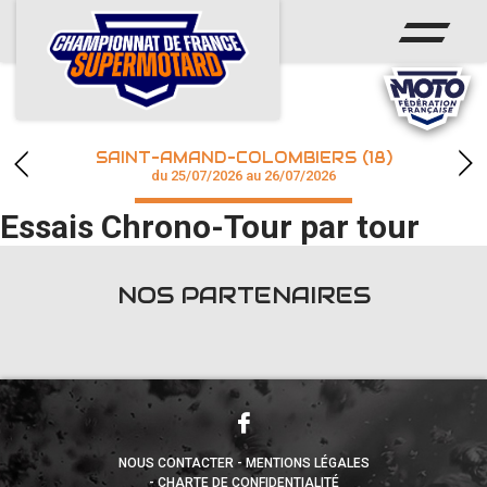
ACCUEIL
ACTUS
CALENDRIER
SAINT-AMAND-COLOMBIERS (18)
CHAMPIONNAT
du 25/07/2026 au 26/07/2026
Essais Chrono-Tour par tour
RÉSULTATS
PHOTOS / WEB TV
NOS PARTENAIRES
accéder à la billetterie
NOUS CONTACTER
MENTIONS LÉGALES
CHARTE DE CONFIDENTIALITÉ