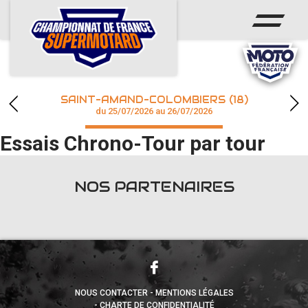
ACCUEIL
ACTUS
CALENDRIER
SAINT-AMAND-COLOMBIERS (18)
CHAMPIONNAT
du 25/07/2026 au 26/07/2026
Essais Chrono-Tour par tour
RÉSULTATS
PHOTOS / WEB TV
NOS PARTENAIRES
accéder à la billetterie
NOUS CONTACTER
MENTIONS LÉGALES
CHARTE DE CONFIDENTIALITÉ