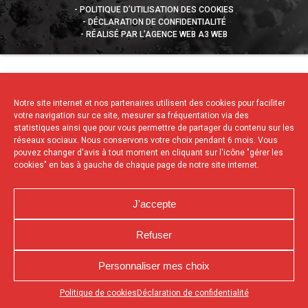
POLITIQUE D’UTILISATION DES COOKIES
DÉCLARATION DE CONFIDENTIALITÉ
RÉALISÉ PAR L’AGENCE WEB A3 WEB
Notre site internet et nos partenaires utilisent des cookies pour faciliter
votre navigation sur ce site, mesurer sa fréquentation via des
statistiques ainsi que pour vous permettre de partager du contenu sur les
réseaux sociaux. Nous conservons votre choix pendant 6 mois. Vous
pouvez changer d'avis à tout moment en cliquant sur l'icône "gérer les
cookies" en bas à gauche de chaque page de notre site internet.
J'accepte
Refuser
Personnaliser mes choix
Appuyez sur le bouton partager en bas de votre
Politique de cookies
Déclaration de confidentialité
navigateur, puis sur "Sur l'écran d'accueil" pour obtenir le