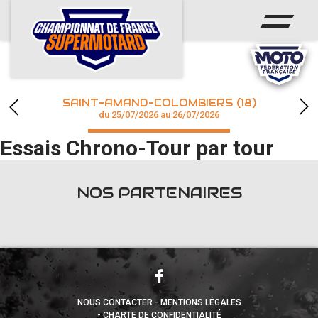
ACCUEIL
ACTUS
CALENDRIER
SAINT-AMAND-COLOMBIERS (18)
CHAMPIONNAT
du 25/07/2026 au 26/07/2026
Essais Chrono-Tour par tour
RÉSULTATS
PHOTOS / WEB TV
NOS PARTENAIRES
accéder à la billetterie
NOUS CONTACTER
MENTIONS LÉGALES
CHARTE DE CONFIDENTIALITÉ