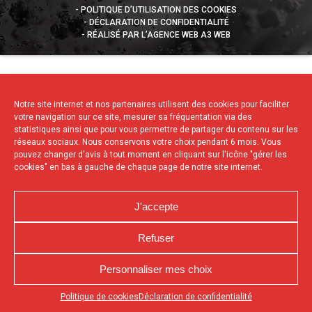
POLITIQUE D’UTILISATION DES COOKIES
DÉCLARATION DE CONFIDENTIALITÉ
RÉALISÉ PAR L’AGENCE WEB A3 WEB
Notre site internet et nos partenaires utilisent des cookies pour faciliter
votre navigation sur ce site, mesurer sa fréquentation via des
statistiques ainsi que pour vous permettre de partager du contenu sur les
réseaux sociaux. Nous conservons votre choix pendant 6 mois. Vous
pouvez changer d'avis à tout moment en cliquant sur l'icône "gérer les
cookies" en bas à gauche de chaque page de notre site internet.
J'accepte
Refuser
Personnaliser mes choix
Appuyez sur le bouton partager en bas de votre
Politique de cookies
Déclaration de confidentialité
navigateur, puis sur "Sur l'écran d'accueil" pour obtenir le