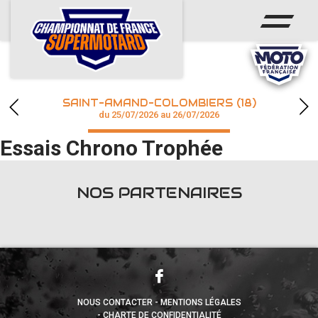
ACCUEIL
ACTUS
CALENDRIER
SAINT-AMAND-COLOMBIERS (18)
CHAMPIONNAT
du 25/07/2026 au 26/07/2026
Essais Chrono Trophée
RÉSULTATS
PHOTOS / WEB TV
NOS PARTENAIRES
accéder à la billetterie
NOUS CONTACTER
MENTIONS LÉGALES
CHARTE DE CONFIDENTIALITÉ