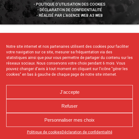
POLITIQUE D’UTILISATION DES COOKIES
DÉCLARATION DE CONFIDENTIALITÉ
RÉALISÉ PAR L’AGENCE WEB A3 WEB
Notre site internet et nos partenaires utilisent des cookies pour faciliter
votre navigation sur ce site, mesurer sa fréquentation via des
statistiques ainsi que pour vous permettre de partager du contenu sur les
réseaux sociaux. Nous conservons votre choix pendant 6 mois. Vous
pouvez changer d'avis à tout moment en cliquant sur l'icône "gérer les
cookies" en bas à gauche de chaque page de notre site internet.
J'accepte
Refuser
Personnaliser mes choix
Appuyez sur le bouton partager en bas de votre
Politique de cookies
Déclaration de confidentialité
navigateur, puis sur "Sur l'écran d'accueil" pour obtenir le