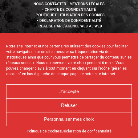
NOUS CONTACTER
MENTIONS LÉGALES
CHARTE DE CONFIDENTIALITÉ
POLITIQUE D’UTILISATION DES COOKIES
DÉCLARATION DE CONFIDENTIALITÉ
RÉALISÉ PAR L’AGENCE WEB A3 WEB
Notre site internet et nos partenaires utilisent des cookies pour faciliter
votre navigation sur ce site, mesurer sa fréquentation via des
statistiques ainsi que pour vous permettre de partager du contenu sur les
réseaux sociaux. Nous conservons votre choix pendant 6 mois. Vous
pouvez changer d'avis à tout moment en cliquant sur l'icône "gérer les
cookies" en bas à gauche de chaque page de notre site internet.
J'accepte
Refuser
Personnaliser mes choix
Appuyez sur le bouton partager en bas de votre
Politique de cookies
Déclaration de confidentialité
navigateur, puis sur "Sur l'écran d'accueil" pour obtenir le