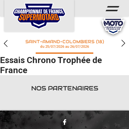
ACCUEIL
ACTUS
CALENDRIER
SAINT-AMAND-COLOMBIERS (18)
CHAMPIONNAT
du 25/07/2026 au 26/07/2026
Essais Chrono Trophée de
RÉSULTATS
France
PHOTOS / WEB TV
NOS PARTENAIRES
accéder à la billetterie