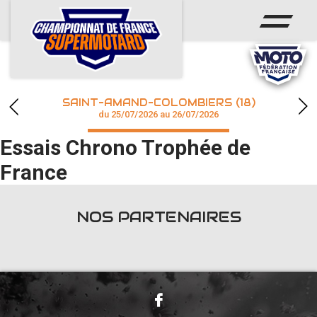
ACCUEIL
ACTUS
CALENDRIER
SAINT-AMAND-COLOMBIERS (18)
CHAMPIONNAT
du 25/07/2026 au 26/07/2026
Essais Chrono Trophée de
RÉSULTATS
France
PHOTOS / WEB TV
NOS PARTENAIRES
accéder à la billetterie