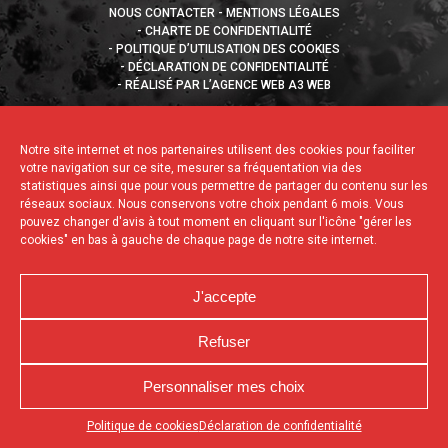
NOUS CONTACTER
MENTIONS LÉGALES
CHARTE DE CONFIDENTIALITÉ
POLITIQUE D’UTILISATION DES COOKIES
DÉCLARATION DE CONFIDENTIALITÉ
RÉALISÉ PAR L’AGENCE WEB A3 WEB
Notre site internet et nos partenaires utilisent des cookies pour faciliter
votre navigation sur ce site, mesurer sa fréquentation via des
statistiques ainsi que pour vous permettre de partager du contenu sur les
réseaux sociaux. Nous conservons votre choix pendant 6 mois. Vous
pouvez changer d'avis à tout moment en cliquant sur l'icône "gérer les
cookies" en bas à gauche de chaque page de notre site internet.
J'accepte
Refuser
Personnaliser mes choix
Appuyez sur le bouton partager en bas de votre
Politique de cookies
Déclaration de confidentialité
navigateur, puis sur "Sur l'écran d'accueil" pour obtenir le