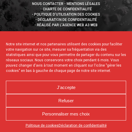
NOUS CONTACTER
MENTIONS LÉGALES
CHARTE DE CONFIDENTIALITÉ
POLITIQUE D’UTILISATION DES COOKIES
DÉCLARATION DE CONFIDENTIALITÉ
RÉALISÉ PAR L’AGENCE WEB A3 WEB
Notre site internet et nos partenaires utilisent des cookies pour faciliter
votre navigation sur ce site, mesurer sa fréquentation via des
statistiques ainsi que pour vous permettre de partager du contenu sur les
réseaux sociaux. Nous conservons votre choix pendant 6 mois. Vous
pouvez changer d'avis à tout moment en cliquant sur l'icône "gérer les
cookies" en bas à gauche de chaque page de notre site internet.
J'accepte
Refuser
Personnaliser mes choix
Appuyez sur le bouton partager en bas de votre
Politique de cookies
Déclaration de confidentialité
navigateur, puis sur "Sur l'écran d'accueil" pour obtenir le