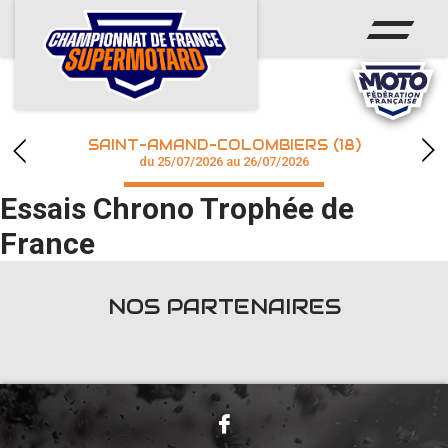
ACCUEIL
ACTUS
CALENDRIER
SAINT-AMAND-COLOMBIERS (18)
CHAMPIONNAT
du 25/07/2026 au 26/07/2026
Essais Chrono Trophée de
RÉSULTATS
France
PHOTOS / WEB TV
NOS PARTENAIRES
accéder à la billetterie