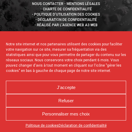
NOUS CONTACTER
MENTIONS LÉGALES
CHARTE DE CONFIDENTIALITÉ
POLITIQUE D’UTILISATION DES COOKIES
DÉCLARATION DE CONFIDENTIALITÉ
RÉALISÉ PAR L’AGENCE WEB A3 WEB
Notre site internet et nos partenaires utilisent des cookies pour faciliter
votre navigation sur ce site, mesurer sa fréquentation via des
statistiques ainsi que pour vous permettre de partager du contenu sur les
réseaux sociaux. Nous conservons votre choix pendant 6 mois. Vous
pouvez changer d'avis à tout moment en cliquant sur l'icône "gérer les
cookies" en bas à gauche de chaque page de notre site internet.
J'accepte
Refuser
Personnaliser mes choix
Appuyez sur le bouton partager en bas de votre
Politique de cookies
Déclaration de confidentialité
navigateur, puis sur "Sur l'écran d'accueil" pour obtenir le