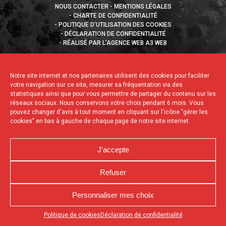
NOUS CONTACTER
MENTIONS LÉGALES
CHARTE DE CONFIDENTIALITÉ
POLITIQUE D’UTILISATION DES COOKIES
DÉCLARATION DE CONFIDENTIALITÉ
RÉALISÉ PAR L’AGENCE WEB A3 WEB
Notre site internet et nos partenaires utilisent des cookies pour faciliter
votre navigation sur ce site, mesurer sa fréquentation via des
statistiques ainsi que pour vous permettre de partager du contenu sur les
réseaux sociaux. Nous conservons votre choix pendant 6 mois. Vous
pouvez changer d'avis à tout moment en cliquant sur l'icône "gérer les
cookies" en bas à gauche de chaque page de notre site internet.
J'accepte
Refuser
Personnaliser mes choix
Appuyez sur le bouton partager en bas de votre
Politique de cookies
Déclaration de confidentialité
navigateur, puis sur "Sur l'écran d'accueil" pour obtenir le