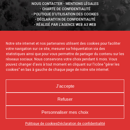
NOUS CONTACTER
MENTIONS LÉGALES
CHARTE DE CONFIDENTIALITÉ
POLITIQUE D’UTILISATION DES COOKIES
DÉCLARATION DE CONFIDENTIALITÉ
RÉALISÉ PAR L’AGENCE WEB A3 WEB
Notre site internet et nos partenaires utilisent des cookies pour faciliter
votre navigation sur ce site, mesurer sa fréquentation via des
statistiques ainsi que pour vous permettre de partager du contenu sur les
réseaux sociaux. Nous conservons votre choix pendant 6 mois. Vous
pouvez changer d'avis à tout moment en cliquant sur l'icône "gérer les
cookies" en bas à gauche de chaque page de notre site internet.
J'accepte
Refuser
Personnaliser mes choix
Appuyez sur le bouton partager en bas de votre
Politique de cookies
Déclaration de confidentialité
navigateur, puis sur "Sur l'écran d'accueil" pour obtenir le