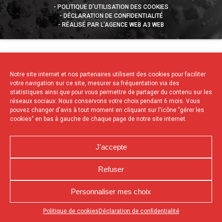
POLITIQUE D’UTILISATION DES COOKIES
DÉCLARATION DE CONFIDENTIALITÉ
RÉALISÉ PAR L’AGENCE WEB A3 WEB
Notre site internet et nos partenaires utilisent des cookies pour faciliter
votre navigation sur ce site, mesurer sa fréquentation via des
statistiques ainsi que pour vous permettre de partager du contenu sur les
réseaux sociaux. Nous conservons votre choix pendant 6 mois. Vous
pouvez changer d'avis à tout moment en cliquant sur l'icône "gérer les
cookies" en bas à gauche de chaque page de notre site internet.
J'accepte
Refuser
Personnaliser mes choix
Appuyez sur le bouton partager en bas de votre
Politique de cookies
Déclaration de confidentialité
navigateur, puis sur "Sur l'écran d'accueil" pour obtenir le