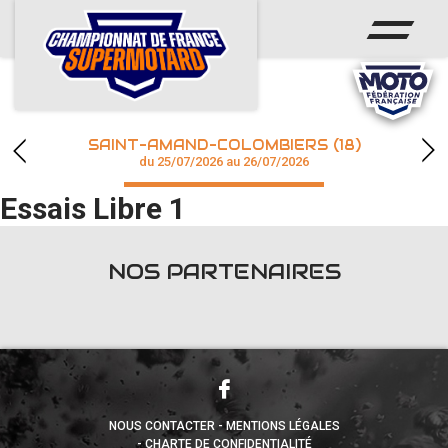
ACCUEIL
ACTUS
CALENDRIER
SAINT-AMAND-COLOMBIERS (18)
CHAMPIONNAT
du 25/07/2026 au 26/07/2026
Essais Libre 1
RÉSULTATS
PHOTOS / WEB TV
NOS PARTENAIRES
accéder à la billetterie
NOUS CONTACTER
MENTIONS LÉGALES
CHARTE DE CONFIDENTIALITÉ