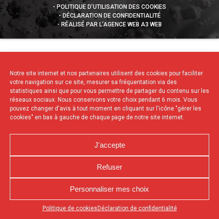
POLITIQUE D’UTILISATION DES COOKIES
DÉCLARATION DE CONFIDENTIALITÉ
RÉALISÉ PAR L’AGENCE WEB A3 WEB
Notre site internet et nos partenaires utilisent des cookies pour faciliter
votre navigation sur ce site, mesurer sa fréquentation via des
statistiques ainsi que pour vous permettre de partager du contenu sur les
réseaux sociaux. Nous conservons votre choix pendant 6 mois. Vous
pouvez changer d'avis à tout moment en cliquant sur l'icône "gérer les
cookies" en bas à gauche de chaque page de notre site internet.
J'accepte
Refuser
Personnaliser mes choix
Appuyez sur le bouton partager en bas de votre
Politique de cookies
Déclaration de confidentialité
navigateur, puis sur "Sur l'écran d'accueil" pour obtenir le