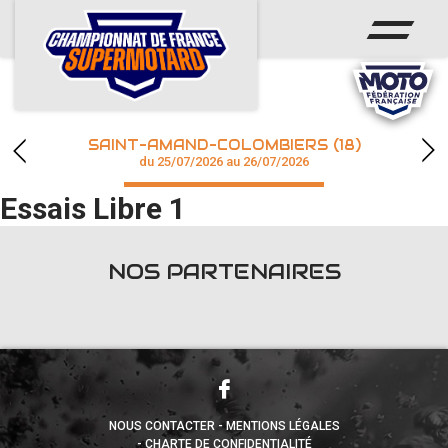
ACCUEIL
ACTUS
CALENDRIER
SAINT-AMAND-COLOMBIERS (18)
CHAMPIONNAT
du 25/07/2026 au 26/07/2026
Essais Libre 1
RÉSULTATS
PHOTOS / WEB TV
NOS PARTENAIRES
accéder à la billetterie
NOUS CONTACTER
MENTIONS LÉGALES
CHARTE DE CONFIDENTIALITÉ