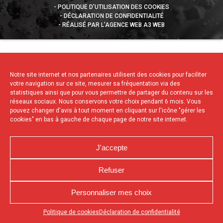
POLITIQUE D’UTILISATION DES COOKIES
DÉCLARATION DE CONFIDENTIALITÉ
RÉALISÉ PAR L’AGENCE WEB A3 WEB
Notre site internet et nos partenaires utilisent des cookies pour faciliter
votre navigation sur ce site, mesurer sa fréquentation via des
statistiques ainsi que pour vous permettre de partager du contenu sur les
réseaux sociaux. Nous conservons votre choix pendant 6 mois. Vous
pouvez changer d'avis à tout moment en cliquant sur l'icône "gérer les
cookies" en bas à gauche de chaque page de notre site internet.
J'accepte
Refuser
Personnaliser mes choix
Appuyez sur le bouton partager en bas de votre
Politique de cookies
Déclaration de confidentialité
navigateur, puis sur "Sur l'écran d'accueil" pour obtenir le