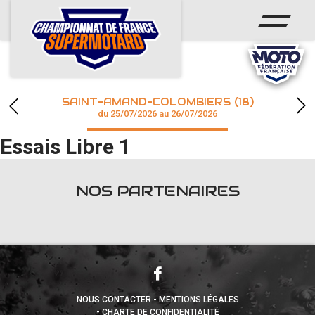
ACCUEIL
ACTUS
CALENDRIER
SAINT-AMAND-COLOMBIERS (18)
CHAMPIONNAT
du 25/07/2026 au 26/07/2026
Essais Libre 1
RÉSULTATS
PHOTOS / WEB TV
NOS PARTENAIRES
accéder à la billetterie
NOUS CONTACTER
MENTIONS LÉGALES
CHARTE DE CONFIDENTIALITÉ