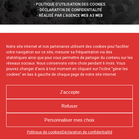
POLITIQUE D’UTILISATION DES COOKIES
DÉCLARATION DE CONFIDENTIALITÉ
RÉALISÉ PAR L’AGENCE WEB A3 WEB
Notre site internet et nos partenaires utilisent des cookies pour faciliter
votre navigation sur ce site, mesurer sa fréquentation via des
statistiques ainsi que pour vous permettre de partager du contenu sur les
réseaux sociaux. Nous conservons votre choix pendant 6 mois. Vous
pouvez changer d'avis à tout moment en cliquant sur l'icône "gérer les
cookies" en bas à gauche de chaque page de notre site internet.
J'accepte
Refuser
Personnaliser mes choix
Appuyez sur le bouton partager en bas de votre
Politique de cookies
Déclaration de confidentialité
navigateur, puis sur "Sur l'écran d'accueil" pour obtenir le