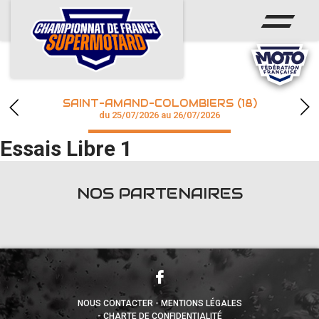
ACCUEIL
ACTUS
CALENDRIER
SAINT-AMAND-COLOMBIERS (18)
CHAMPIONNAT
du 25/07/2026 au 26/07/2026
Essais Libre 1
RÉSULTATS
PHOTOS / WEB TV
NOS PARTENAIRES
accéder à la billetterie
NOUS CONTACTER
MENTIONS LÉGALES
CHARTE DE CONFIDENTIALITÉ