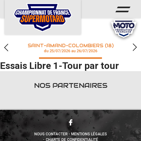
ACCUEIL
ACTUS
CALENDRIER
SAINT-AMAND-COLOMBIERS (18)
CHAMPIONNAT
du 25/07/2026 au 26/07/2026
Essais Libre 1-Tour par tour
RÉSULTATS
PHOTOS / WEB TV
NOS PARTENAIRES
accéder à la billetterie
NOUS CONTACTER
MENTIONS LÉGALES
CHARTE DE CONFIDENTIALITÉ