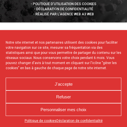
POLITIQUE D’UTILISATION DES COOKIES
DÉCLARATION DE CONFIDENTIALITÉ
RÉALISÉ PAR L’AGENCE WEB A3 WEB
Notre site internet et nos partenaires utilisent des cookies pour faciliter
votre navigation sur ce site, mesurer sa fréquentation via des
statistiques ainsi que pour vous permettre de partager du contenu sur les
réseaux sociaux. Nous conservons votre choix pendant 6 mois. Vous
pouvez changer d'avis à tout moment en cliquant sur l'icône "gérer les
cookies" en bas à gauche de chaque page de notre site internet.
J'accepte
Refuser
Personnaliser mes choix
Appuyez sur le bouton partager en bas de votre
Politique de cookies
Déclaration de confidentialité
navigateur, puis sur "Sur l'écran d'accueil" pour obtenir le