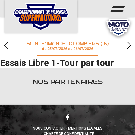
ACCUEIL
ACTUS
CALENDRIER
SAINT-AMAND-COLOMBIERS (18)
CHAMPIONNAT
du 25/07/2026 au 26/07/2026
Essais Libre 1-Tour par tour
RÉSULTATS
PHOTOS / WEB TV
NOS PARTENAIRES
accéder à la billetterie
NOUS CONTACTER
MENTIONS LÉGALES
CHARTE DE CONFIDENTIALITÉ