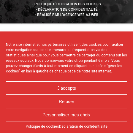
POLITIQUE D’UTILISATION DES COOKIES
DÉCLARATION DE CONFIDENTIALITÉ
RÉALISÉ PAR L’AGENCE WEB A3 WEB
Notre site internet et nos partenaires utilisent des cookies pour faciliter
votre navigation sur ce site, mesurer sa fréquentation via des
statistiques ainsi que pour vous permettre de partager du contenu sur les
réseaux sociaux. Nous conservons votre choix pendant 6 mois. Vous
pouvez changer d'avis à tout moment en cliquant sur l'icône "gérer les
cookies" en bas à gauche de chaque page de notre site internet.
J'accepte
Refuser
Personnaliser mes choix
Appuyez sur le bouton partager en bas de votre
Politique de cookies
Déclaration de confidentialité
navigateur, puis sur "Sur l'écran d'accueil" pour obtenir le