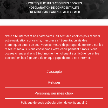
POLITIQUE D’UTILISATION DES COOKIES
DÉCLARATION DE CONFIDENTIALITÉ
RÉALISÉ PAR L’AGENCE WEB A3 WEB
Notre site internet et nos partenaires utilisent des cookies pour faciliter
votre navigation sur ce site, mesurer sa fréquentation via des
statistiques ainsi que pour vous permettre de partager du contenu sur les
réseaux sociaux. Nous conservons votre choix pendant 6 mois. Vous
pouvez changer d'avis à tout moment en cliquant sur l'icône "gérer les
cookies" en bas à gauche de chaque page de notre site internet.
J'accepte
Refuser
Personnaliser mes choix
Appuyez sur le bouton partager en bas de votre
Politique de cookies
Déclaration de confidentialité
navigateur, puis sur "Sur l'écran d'accueil" pour obtenir le