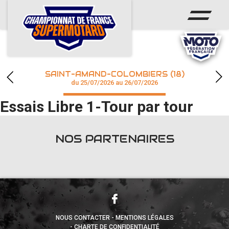
ACCUEIL
ACTUS
CALENDRIER
SAINT-AMAND-COLOMBIERS (18)
CHAMPIONNAT
du 25/07/2026 au 26/07/2026
Essais Libre 1-Tour par tour
RÉSULTATS
PHOTOS / WEB TV
NOS PARTENAIRES
accéder à la billetterie
NOUS CONTACTER
MENTIONS LÉGALES
CHARTE DE CONFIDENTIALITÉ