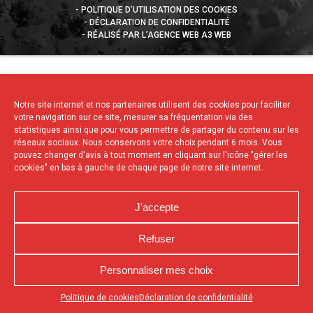
POLITIQUE D’UTILISATION DES COOKIES
DÉCLARATION DE CONFIDENTIALITÉ
RÉALISÉ PAR L’AGENCE WEB A3 WEB
Notre site internet et nos partenaires utilisent des cookies pour faciliter
votre navigation sur ce site, mesurer sa fréquentation via des
statistiques ainsi que pour vous permettre de partager du contenu sur les
réseaux sociaux. Nous conservons votre choix pendant 6 mois. Vous
pouvez changer d'avis à tout moment en cliquant sur l'icône "gérer les
cookies" en bas à gauche de chaque page de notre site internet.
J'accepte
Refuser
Personnaliser mes choix
Appuyez sur le bouton partager en bas de votre
Politique de cookies
Déclaration de confidentialité
navigateur, puis sur "Sur l'écran d'accueil" pour obtenir le