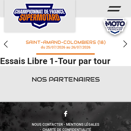
ACCUEIL
ACTUS
CALENDRIER
SAINT-AMAND-COLOMBIERS (18)
CHAMPIONNAT
du 25/07/2026 au 26/07/2026
Essais Libre 1-Tour par tour
RÉSULTATS
PHOTOS / WEB TV
NOS PARTENAIRES
accéder à la billetterie
NOUS CONTACTER
MENTIONS LÉGALES
CHARTE DE CONFIDENTIALITÉ