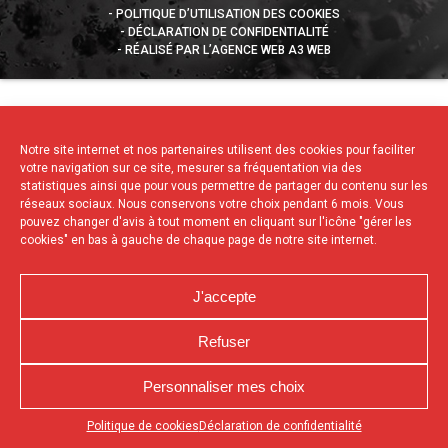
POLITIQUE D’UTILISATION DES COOKIES
DÉCLARATION DE CONFIDENTIALITÉ
RÉALISÉ PAR L’AGENCE WEB A3 WEB
Notre site internet et nos partenaires utilisent des cookies pour faciliter
votre navigation sur ce site, mesurer sa fréquentation via des
statistiques ainsi que pour vous permettre de partager du contenu sur les
réseaux sociaux. Nous conservons votre choix pendant 6 mois. Vous
pouvez changer d'avis à tout moment en cliquant sur l'icône "gérer les
cookies" en bas à gauche de chaque page de notre site internet.
J'accepte
Refuser
Personnaliser mes choix
Appuyez sur le bouton partager en bas de votre
Politique de cookies
Déclaration de confidentialité
navigateur, puis sur "Sur l'écran d'accueil" pour obtenir le