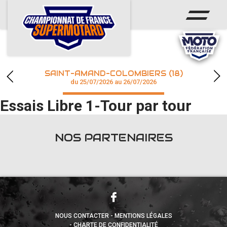
ACCUEIL
ACTUS
CALENDRIER
SAINT-AMAND-COLOMBIERS (18)
CHAMPIONNAT
du 25/07/2026 au 26/07/2026
Essais Libre 1-Tour par tour
RÉSULTATS
PHOTOS / WEB TV
NOS PARTENAIRES
accéder à la billetterie
NOUS CONTACTER
MENTIONS LÉGALES
CHARTE DE CONFIDENTIALITÉ