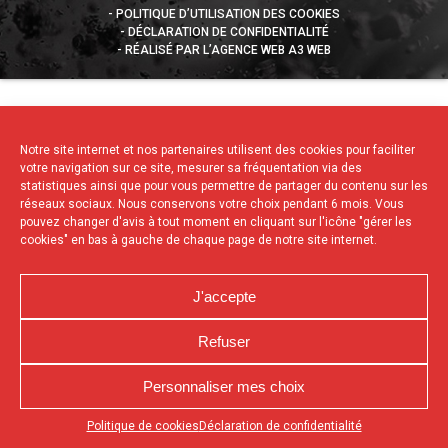
POLITIQUE D’UTILISATION DES COOKIES
DÉCLARATION DE CONFIDENTIALITÉ
RÉALISÉ PAR L’AGENCE WEB A3 WEB
Notre site internet et nos partenaires utilisent des cookies pour faciliter
votre navigation sur ce site, mesurer sa fréquentation via des
statistiques ainsi que pour vous permettre de partager du contenu sur les
réseaux sociaux. Nous conservons votre choix pendant 6 mois. Vous
pouvez changer d'avis à tout moment en cliquant sur l'icône "gérer les
cookies" en bas à gauche de chaque page de notre site internet.
J'accepte
Refuser
Personnaliser mes choix
Appuyez sur le bouton partager en bas de votre
Politique de cookies
Déclaration de confidentialité
navigateur, puis sur "Sur l'écran d'accueil" pour obtenir le