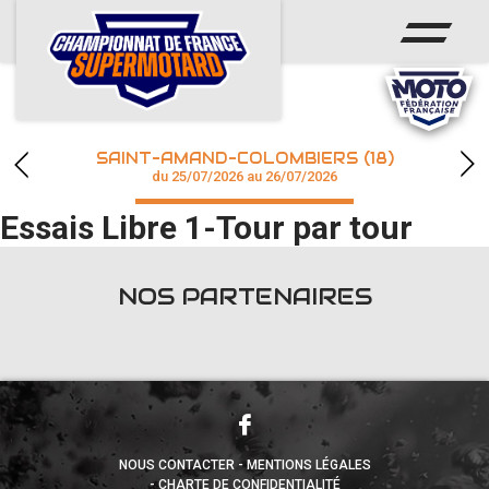
ACCUEIL
ACTUS
CALENDRIER
SAINT-AMAND-COLOMBIERS (18)
CHAMPIONNAT
du 25/07/2026 au 26/07/2026
Essais Libre 1-Tour par tour
RÉSULTATS
PHOTOS / WEB TV
NOS PARTENAIRES
accéder à la billetterie
NOUS CONTACTER
MENTIONS LÉGALES
CHARTE DE CONFIDENTIALITÉ