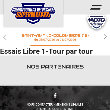
ACCUEIL
ACTUS
CALENDRIER
SAINT-AMAND-COLOMBIERS (18)
CHAMPIONNAT
du 25/07/2026 au 26/07/2026
Essais Libre 1-Tour par tour
RÉSULTATS
PHOTOS / WEB TV
NOS PARTENAIRES
accéder à la billetterie
NOUS CONTACTER
MENTIONS LÉGALES
CHARTE DE CONFIDENTIALITÉ