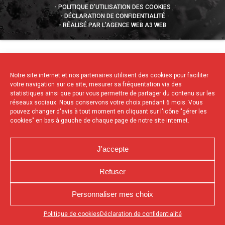
POLITIQUE D’UTILISATION DES COOKIES
DÉCLARATION DE CONFIDENTIALITÉ
RÉALISÉ PAR L’AGENCE WEB A3 WEB
Notre site internet et nos partenaires utilisent des cookies pour faciliter
votre navigation sur ce site, mesurer sa fréquentation via des
statistiques ainsi que pour vous permettre de partager du contenu sur les
réseaux sociaux. Nous conservons votre choix pendant 6 mois. Vous
pouvez changer d'avis à tout moment en cliquant sur l'icône "gérer les
cookies" en bas à gauche de chaque page de notre site internet.
J'accepte
Refuser
Personnaliser mes choix
Appuyez sur le bouton partager en bas de votre
Politique de cookies
Déclaration de confidentialité
navigateur, puis sur "Sur l'écran d'accueil" pour obtenir le