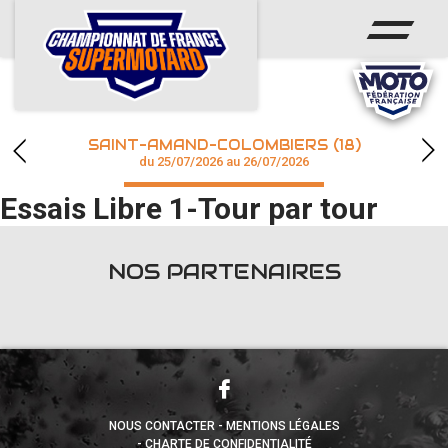
ACCUEIL
ACTUS
CALENDRIER
SAINT-AMAND-COLOMBIERS (18)
CHAMPIONNAT
du 25/07/2026 au 26/07/2026
Essais Libre 1-Tour par tour
RÉSULTATS
PHOTOS / WEB TV
NOS PARTENAIRES
accéder à la billetterie
NOUS CONTACTER
MENTIONS LÉGALES
CHARTE DE CONFIDENTIALITÉ