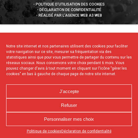
POLITIQUE D’UTILISATION DES COOKIES
DÉCLARATION DE CONFIDENTIALITÉ
RÉALISÉ PAR L’AGENCE WEB A3 WEB
Notre site internet et nos partenaires utilisent des cookies pour faciliter
votre navigation sur ce site, mesurer sa fréquentation via des
statistiques ainsi que pour vous permettre de partager du contenu sur les
réseaux sociaux. Nous conservons votre choix pendant 6 mois. Vous
pouvez changer d'avis à tout moment en cliquant sur l'icône "gérer les
cookies" en bas à gauche de chaque page de notre site internet.
J'accepte
Refuser
Personnaliser mes choix
Appuyez sur le bouton partager en bas de votre
Politique de cookies
Déclaration de confidentialité
navigateur, puis sur "Sur l'écran d'accueil" pour obtenir le