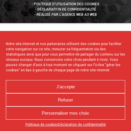
POLITIQUE D’UTILISATION DES COOKIES
DÉCLARATION DE CONFIDENTIALITÉ
RÉALISÉ PAR L’AGENCE WEB A3 WEB
Notre site internet et nos partenaires utilisent des cookies pour faciliter
votre navigation sur ce site, mesurer sa fréquentation via des
statistiques ainsi que pour vous permettre de partager du contenu sur les
réseaux sociaux. Nous conservons votre choix pendant 6 mois. Vous
pouvez changer d'avis à tout moment en cliquant sur l'icône "gérer les
cookies" en bas à gauche de chaque page de notre site internet.
J'accepte
Refuser
Personnaliser mes choix
Appuyez sur le bouton partager en bas de votre
Politique de cookies
Déclaration de confidentialité
navigateur, puis sur "Sur l'écran d'accueil" pour obtenir le