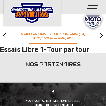
ACCUEIL
ACTUS
CALENDRIER
SAINT-AMAND-COLOMBIERS (18)
CHAMPIONNAT
du 25/07/2026 au 26/07/2026
Essais Libre 1-Tour par tour
RÉSULTATS
PHOTOS / WEB TV
NOS PARTENAIRES
accéder à la billetterie
NOUS CONTACTER
MENTIONS LÉGALES
CHARTE DE CONFIDENTIALITÉ