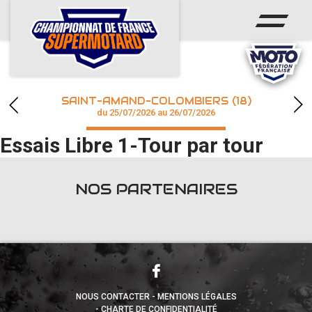
ACCUEIL
ACTUS
CALENDRIER
SAINT-AMAND-COLOMBIERS (18)
CHAMPIONNAT
du 25/07/2026 au 26/07/2026
Essais Libre 1-Tour par tour
RÉSULTATS
PHOTOS / WEB TV
NOS PARTENAIRES
accéder à la billetterie
NOUS CONTACTER
MENTIONS LÉGALES
CHARTE DE CONFIDENTIALITÉ