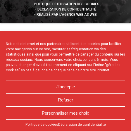
POLITIQUE D’UTILISATION DES COOKIES
DÉCLARATION DE CONFIDENTIALITÉ
RÉALISÉ PAR L’AGENCE WEB A3 WEB
Notre site internet et nos partenaires utilisent des cookies pour faciliter
votre navigation sur ce site, mesurer sa fréquentation via des
statistiques ainsi que pour vous permettre de partager du contenu sur les
réseaux sociaux. Nous conservons votre choix pendant 6 mois. Vous
pouvez changer d'avis à tout moment en cliquant sur l'icône "gérer les
cookies" en bas à gauche de chaque page de notre site internet.
J'accepte
Refuser
Personnaliser mes choix
Appuyez sur le bouton partager en bas de votre
Politique de cookies
Déclaration de confidentialité
navigateur, puis sur "Sur l'écran d'accueil" pour obtenir le