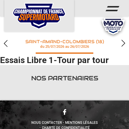
ACCUEIL
ACTUS
CALENDRIER
SAINT-AMAND-COLOMBIERS (18)
CHAMPIONNAT
du 25/07/2026 au 26/07/2026
Essais Libre 1-Tour par tour
RÉSULTATS
PHOTOS / WEB TV
NOS PARTENAIRES
accéder à la billetterie
NOUS CONTACTER
MENTIONS LÉGALES
CHARTE DE CONFIDENTIALITÉ