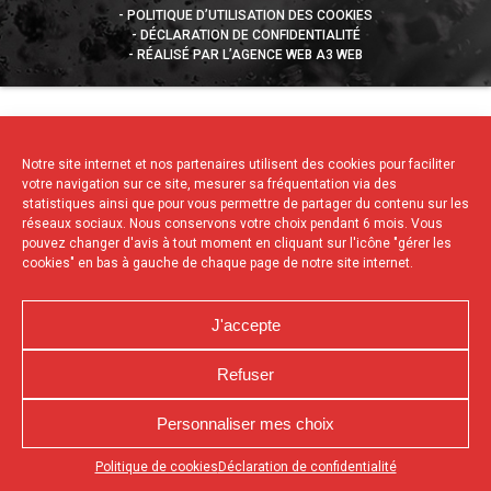
POLITIQUE D’UTILISATION DES COOKIES
DÉCLARATION DE CONFIDENTIALITÉ
RÉALISÉ PAR L’AGENCE WEB A3 WEB
Notre site internet et nos partenaires utilisent des cookies pour faciliter
votre navigation sur ce site, mesurer sa fréquentation via des
statistiques ainsi que pour vous permettre de partager du contenu sur les
réseaux sociaux. Nous conservons votre choix pendant 6 mois. Vous
pouvez changer d'avis à tout moment en cliquant sur l'icône "gérer les
cookies" en bas à gauche de chaque page de notre site internet.
J'accepte
Refuser
Personnaliser mes choix
Appuyez sur le bouton partager en bas de votre
Politique de cookies
Déclaration de confidentialité
navigateur, puis sur "Sur l'écran d'accueil" pour obtenir le