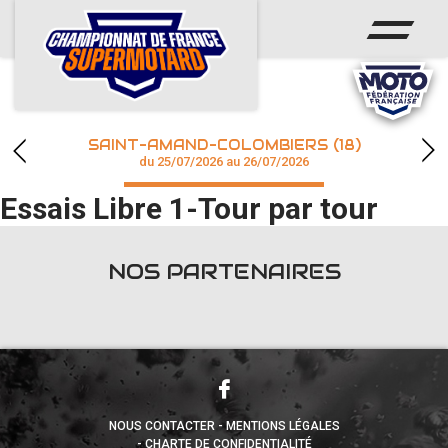
ACCUEIL
ACTUS
CALENDRIER
SAINT-AMAND-COLOMBIERS (18)
CHAMPIONNAT
du 25/07/2026 au 26/07/2026
Essais Libre 1-Tour par tour
RÉSULTATS
PHOTOS / WEB TV
NOS PARTENAIRES
accéder à la billetterie
NOUS CONTACTER
MENTIONS LÉGALES
CHARTE DE CONFIDENTIALITÉ