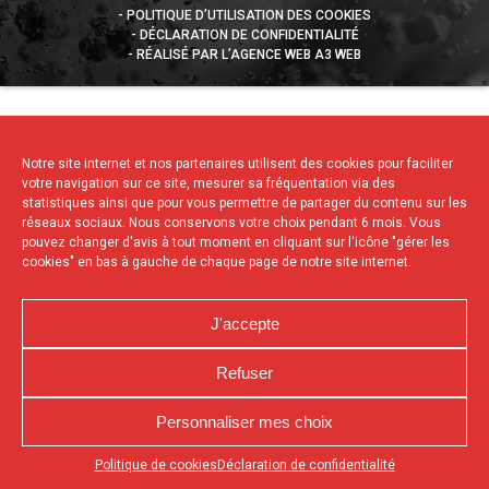
POLITIQUE D’UTILISATION DES COOKIES
DÉCLARATION DE CONFIDENTIALITÉ
RÉALISÉ PAR L’AGENCE WEB A3 WEB
Notre site internet et nos partenaires utilisent des cookies pour faciliter
votre navigation sur ce site, mesurer sa fréquentation via des
statistiques ainsi que pour vous permettre de partager du contenu sur les
réseaux sociaux. Nous conservons votre choix pendant 6 mois. Vous
pouvez changer d'avis à tout moment en cliquant sur l'icône "gérer les
cookies" en bas à gauche de chaque page de notre site internet.
J'accepte
Refuser
Personnaliser mes choix
Appuyez sur le bouton partager en bas de votre
Politique de cookies
Déclaration de confidentialité
navigateur, puis sur "Sur l'écran d'accueil" pour obtenir le