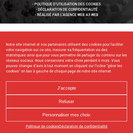
POLITIQUE D’UTILISATION DES COOKIES
DÉCLARATION DE CONFIDENTIALITÉ
RÉALISÉ PAR L’AGENCE WEB A3 WEB
Notre site internet et nos partenaires utilisent des cookies pour faciliter
votre navigation sur ce site, mesurer sa fréquentation via des
statistiques ainsi que pour vous permettre de partager du contenu sur les
réseaux sociaux. Nous conservons votre choix pendant 6 mois. Vous
pouvez changer d'avis à tout moment en cliquant sur l'icône "gérer les
cookies" en bas à gauche de chaque page de notre site internet.
J'accepte
Refuser
Personnaliser mes choix
Appuyez sur le bouton partager en bas de votre
Politique de cookies
Déclaration de confidentialité
navigateur, puis sur "Sur l'écran d'accueil" pour obtenir le