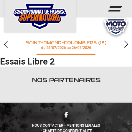
ACCUEIL
ACTUS
CALENDRIER
SAINT-AMAND-COLOMBIERS (18)
CHAMPIONNAT
du 25/07/2026 au 26/07/2026
Essais Libre 2
RÉSULTATS
PHOTOS / WEB TV
NOS PARTENAIRES
accéder à la billetterie
NOUS CONTACTER
MENTIONS LÉGALES
CHARTE DE CONFIDENTIALITÉ