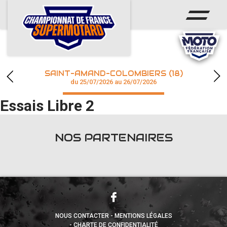
ACCUEIL
ACTUS
CALENDRIER
SAINT-AMAND-COLOMBIERS (18)
CHAMPIONNAT
du 25/07/2026 au 26/07/2026
Essais Libre 2
RÉSULTATS
PHOTOS / WEB TV
NOS PARTENAIRES
accéder à la billetterie
NOUS CONTACTER
MENTIONS LÉGALES
CHARTE DE CONFIDENTIALITÉ