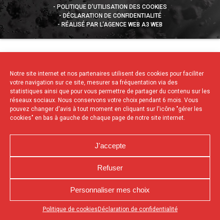
POLITIQUE D’UTILISATION DES COOKIES
DÉCLARATION DE CONFIDENTIALITÉ
RÉALISÉ PAR L’AGENCE WEB A3 WEB
Notre site internet et nos partenaires utilisent des cookies pour faciliter
votre navigation sur ce site, mesurer sa fréquentation via des
statistiques ainsi que pour vous permettre de partager du contenu sur les
réseaux sociaux. Nous conservons votre choix pendant 6 mois. Vous
pouvez changer d'avis à tout moment en cliquant sur l'icône "gérer les
cookies" en bas à gauche de chaque page de notre site internet.
J'accepte
Refuser
Personnaliser mes choix
Appuyez sur le bouton partager en bas de votre
Politique de cookies
Déclaration de confidentialité
navigateur, puis sur "Sur l'écran d'accueil" pour obtenir le