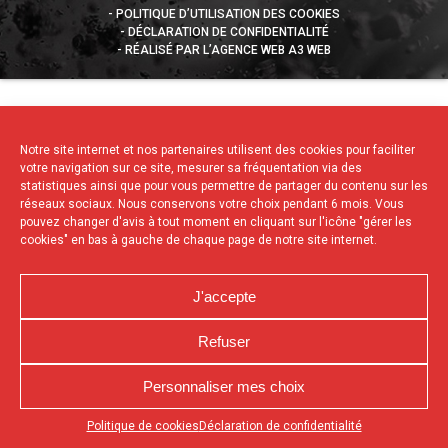
POLITIQUE D’UTILISATION DES COOKIES
DÉCLARATION DE CONFIDENTIALITÉ
RÉALISÉ PAR L’AGENCE WEB A3 WEB
Notre site internet et nos partenaires utilisent des cookies pour faciliter
votre navigation sur ce site, mesurer sa fréquentation via des
statistiques ainsi que pour vous permettre de partager du contenu sur les
réseaux sociaux. Nous conservons votre choix pendant 6 mois. Vous
pouvez changer d'avis à tout moment en cliquant sur l'icône "gérer les
cookies" en bas à gauche de chaque page de notre site internet.
J'accepte
Refuser
Personnaliser mes choix
Appuyez sur le bouton partager en bas de votre
Politique de cookies
Déclaration de confidentialité
navigateur, puis sur "Sur l'écran d'accueil" pour obtenir le