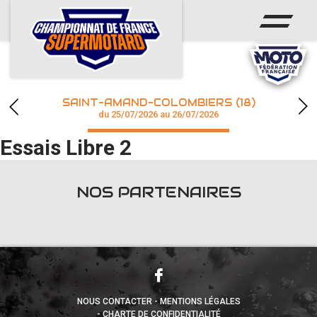
ACCUEIL
ACTUS
CALENDRIER
SAINT-AMAND-COLOMBIERS (18)
CHAMPIONNAT
du 25/07/2026 au 26/07/2026
Essais Libre 2
RÉSULTATS
PHOTOS / WEB TV
NOS PARTENAIRES
accéder à la billetterie
NOUS CONTACTER
MENTIONS LÉGALES
CHARTE DE CONFIDENTIALITÉ