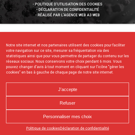
POLITIQUE D’UTILISATION DES COOKIES
DÉCLARATION DE CONFIDENTIALITÉ
RÉALISÉ PAR L’AGENCE WEB A3 WEB
Notre site internet et nos partenaires utilisent des cookies pour faciliter
votre navigation sur ce site, mesurer sa fréquentation via des
statistiques ainsi que pour vous permettre de partager du contenu sur les
réseaux sociaux. Nous conservons votre choix pendant 6 mois. Vous
pouvez changer d'avis à tout moment en cliquant sur l'icône "gérer les
cookies" en bas à gauche de chaque page de notre site internet.
J'accepte
Refuser
Personnaliser mes choix
Appuyez sur le bouton partager en bas de votre
Politique de cookies
Déclaration de confidentialité
navigateur, puis sur "Sur l'écran d'accueil" pour obtenir le