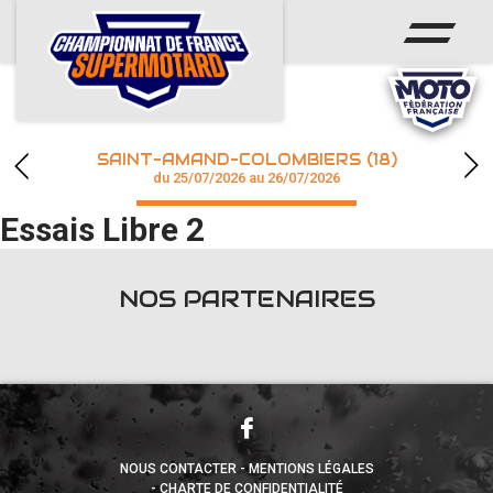
ACCUEIL
ACTUS
CALENDRIER
SAINT-AMAND-COLOMBIERS (18)
CHAMPIONNAT
du 25/07/2026 au 26/07/2026
Essais Libre 2
RÉSULTATS
PHOTOS / WEB TV
NOS PARTENAIRES
accéder à la billetterie
NOUS CONTACTER
MENTIONS LÉGALES
CHARTE DE CONFIDENTIALITÉ