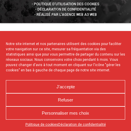
POLITIQUE D’UTILISATION DES COOKIES
DÉCLARATION DE CONFIDENTIALITÉ
RÉALISÉ PAR L’AGENCE WEB A3 WEB
Notre site internet et nos partenaires utilisent des cookies pour faciliter
votre navigation sur ce site, mesurer sa fréquentation via des
statistiques ainsi que pour vous permettre de partager du contenu sur les
réseaux sociaux. Nous conservons votre choix pendant 6 mois. Vous
pouvez changer d'avis à tout moment en cliquant sur l'icône "gérer les
cookies" en bas à gauche de chaque page de notre site internet.
J'accepte
Refuser
Personnaliser mes choix
Appuyez sur le bouton partager en bas de votre
Politique de cookies
Déclaration de confidentialité
navigateur, puis sur "Sur l'écran d'accueil" pour obtenir le