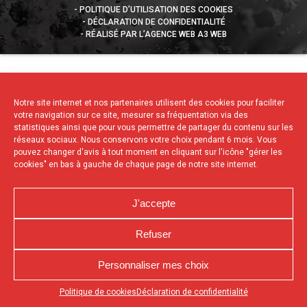
POLITIQUE D’UTILISATION DES COOKIES
DÉCLARATION DE CONFIDENTIALITÉ
RÉALISÉ PAR L’AGENCE WEB A3 WEB
Notre site internet et nos partenaires utilisent des cookies pour faciliter
votre navigation sur ce site, mesurer sa fréquentation via des
statistiques ainsi que pour vous permettre de partager du contenu sur les
réseaux sociaux. Nous conservons votre choix pendant 6 mois. Vous
pouvez changer d'avis à tout moment en cliquant sur l'icône "gérer les
cookies" en bas à gauche de chaque page de notre site internet.
J'accepte
Refuser
Personnaliser mes choix
Appuyez sur le bouton partager en bas de votre
Politique de cookies
Déclaration de confidentialité
navigateur, puis sur "Sur l'écran d'accueil" pour obtenir le