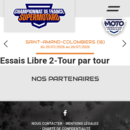
ACCUEIL
ACTUS
CALENDRIER
SAINT-AMAND-COLOMBIERS (18)
CHAMPIONNAT
du 25/07/2026 au 26/07/2026
Essais Libre 2-Tour par tour
RÉSULTATS
PHOTOS / WEB TV
NOS PARTENAIRES
accéder à la billetterie
NOUS CONTACTER
MENTIONS LÉGALES
CHARTE DE CONFIDENTIALITÉ