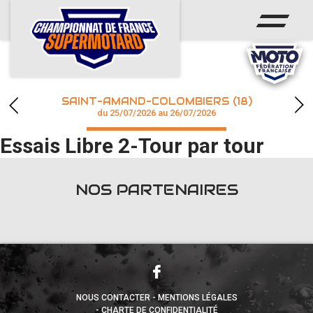
ACCUEIL
ACTUS
CALENDRIER
SAINT-AMAND-COLOMBIERS (18)
CHAMPIONNAT
du 25/07/2026 au 26/07/2026
Essais Libre 2-Tour par tour
RÉSULTATS
PHOTOS / WEB TV
NOS PARTENAIRES
accéder à la billetterie
NOUS CONTACTER
MENTIONS LÉGALES
CHARTE DE CONFIDENTIALITÉ