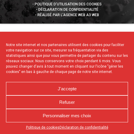
POLITIQUE D’UTILISATION DES COOKIES
DÉCLARATION DE CONFIDENTIALITÉ
RÉALISÉ PAR L’AGENCE WEB A3 WEB
Notre site internet et nos partenaires utilisent des cookies pour faciliter
votre navigation sur ce site, mesurer sa fréquentation via des
statistiques ainsi que pour vous permettre de partager du contenu sur les
réseaux sociaux. Nous conservons votre choix pendant 6 mois. Vous
pouvez changer d'avis à tout moment en cliquant sur l'icône "gérer les
cookies" en bas à gauche de chaque page de notre site internet.
J'accepte
Refuser
Personnaliser mes choix
Appuyez sur le bouton partager en bas de votre
Politique de cookies
Déclaration de confidentialité
navigateur, puis sur "Sur l'écran d'accueil" pour obtenir le