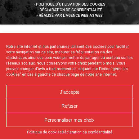
POLITIQUE D’UTILISATION DES COOKIES
DÉCLARATION DE CONFIDENTIALITÉ
RÉALISÉ PAR L’AGENCE WEB A3 WEB
Notre site internet et nos partenaires utilisent des cookies pour faciliter
votre navigation sur ce site, mesurer sa fréquentation via des
statistiques ainsi que pour vous permettre de partager du contenu sur les
réseaux sociaux. Nous conservons votre choix pendant 6 mois. Vous
pouvez changer d'avis à tout moment en cliquant sur l'icône "gérer les
cookies" en bas à gauche de chaque page de notre site internet.
J'accepte
Refuser
Personnaliser mes choix
Appuyez sur le bouton partager en bas de votre
Politique de cookies
Déclaration de confidentialité
navigateur, puis sur "Sur l'écran d'accueil" pour obtenir le