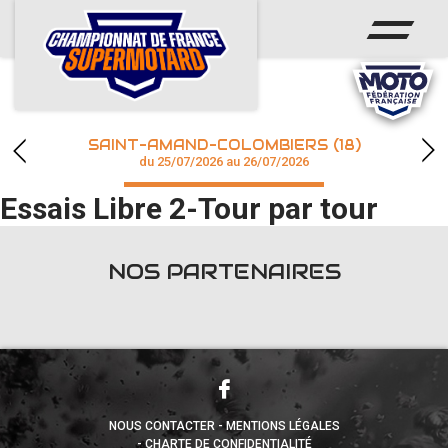
ACCUEIL
ACTUS
CALENDRIER
SAINT-AMAND-COLOMBIERS (18)
CHAMPIONNAT
du 25/07/2026 au 26/07/2026
Essais Libre 2-Tour par tour
RÉSULTATS
PHOTOS / WEB TV
NOS PARTENAIRES
accéder à la billetterie
NOUS CONTACTER
MENTIONS LÉGALES
CHARTE DE CONFIDENTIALITÉ