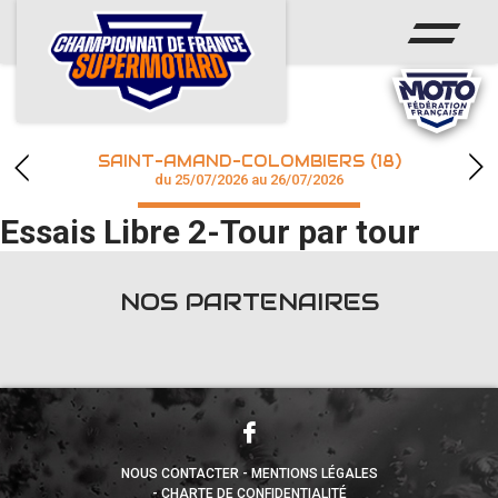
ACCUEIL
ACTUS
CALENDRIER
SAINT-AMAND-COLOMBIERS (18)
CHAMPIONNAT
du 25/07/2026 au 26/07/2026
Essais Libre 2-Tour par tour
RÉSULTATS
PHOTOS / WEB TV
NOS PARTENAIRES
accéder à la billetterie
NOUS CONTACTER
MENTIONS LÉGALES
CHARTE DE CONFIDENTIALITÉ