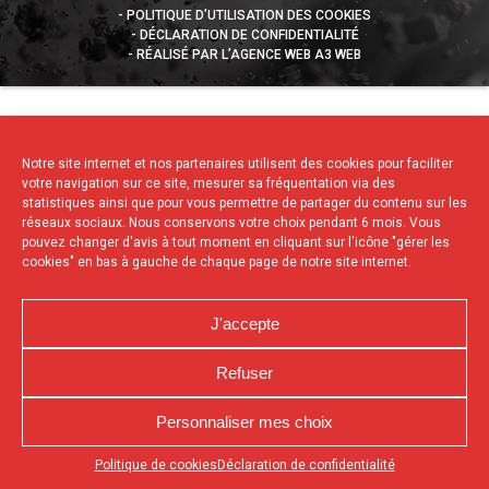
POLITIQUE D’UTILISATION DES COOKIES
DÉCLARATION DE CONFIDENTIALITÉ
RÉALISÉ PAR L’AGENCE WEB A3 WEB
Notre site internet et nos partenaires utilisent des cookies pour faciliter
votre navigation sur ce site, mesurer sa fréquentation via des
statistiques ainsi que pour vous permettre de partager du contenu sur les
réseaux sociaux. Nous conservons votre choix pendant 6 mois. Vous
pouvez changer d'avis à tout moment en cliquant sur l'icône "gérer les
cookies" en bas à gauche de chaque page de notre site internet.
J'accepte
Refuser
Personnaliser mes choix
Appuyez sur le bouton partager en bas de votre
Politique de cookies
Déclaration de confidentialité
navigateur, puis sur "Sur l'écran d'accueil" pour obtenir le