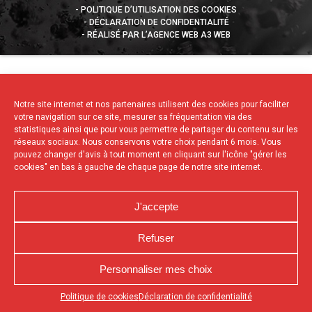
POLITIQUE D’UTILISATION DES COOKIES
DÉCLARATION DE CONFIDENTIALITÉ
RÉALISÉ PAR L’AGENCE WEB A3 WEB
Notre site internet et nos partenaires utilisent des cookies pour faciliter
votre navigation sur ce site, mesurer sa fréquentation via des
statistiques ainsi que pour vous permettre de partager du contenu sur les
réseaux sociaux. Nous conservons votre choix pendant 6 mois. Vous
pouvez changer d'avis à tout moment en cliquant sur l'icône "gérer les
cookies" en bas à gauche de chaque page de notre site internet.
J'accepte
Refuser
Personnaliser mes choix
Appuyez sur le bouton partager en bas de votre
Politique de cookies
Déclaration de confidentialité
navigateur, puis sur "Sur l'écran d'accueil" pour obtenir le