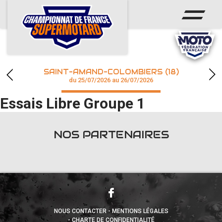
ACCUEIL
ACTUS
CALENDRIER
SAINT-AMAND-COLOMBIERS (18)
CHAMPIONNAT
du 25/07/2026 au 26/07/2026
Essais Libre Groupe 1
RÉSULTATS
PHOTOS / WEB TV
NOS PARTENAIRES
accéder à la billetterie
NOUS CONTACTER
MENTIONS LÉGALES
CHARTE DE CONFIDENTIALITÉ