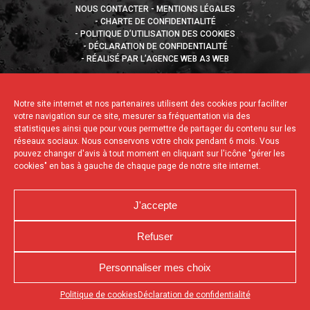
NOUS CONTACTER
MENTIONS LÉGALES
CHARTE DE CONFIDENTIALITÉ
POLITIQUE D’UTILISATION DES COOKIES
DÉCLARATION DE CONFIDENTIALITÉ
RÉALISÉ PAR L’AGENCE WEB A3 WEB
Notre site internet et nos partenaires utilisent des cookies pour faciliter
votre navigation sur ce site, mesurer sa fréquentation via des
statistiques ainsi que pour vous permettre de partager du contenu sur les
réseaux sociaux. Nous conservons votre choix pendant 6 mois. Vous
pouvez changer d'avis à tout moment en cliquant sur l'icône "gérer les
cookies" en bas à gauche de chaque page de notre site internet.
J'accepte
Refuser
Personnaliser mes choix
Appuyez sur le bouton partager en bas de votre
Politique de cookies
Déclaration de confidentialité
navigateur, puis sur "Sur l'écran d'accueil" pour obtenir le