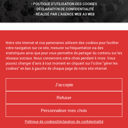
POLITIQUE D’UTILISATION DES COOKIES
DÉCLARATION DE CONFIDENTIALITÉ
RÉALISÉ PAR L’AGENCE WEB A3 WEB
Notre site internet et nos partenaires utilisent des cookies pour faciliter
votre navigation sur ce site, mesurer sa fréquentation via des
statistiques ainsi que pour vous permettre de partager du contenu sur les
réseaux sociaux. Nous conservons votre choix pendant 6 mois. Vous
pouvez changer d'avis à tout moment en cliquant sur l'icône "gérer les
cookies" en bas à gauche de chaque page de notre site internet.
J'accepte
Refuser
Personnaliser mes choix
Appuyez sur le bouton partager en bas de votre
Politique de cookies
Déclaration de confidentialité
navigateur, puis sur "Sur l'écran d'accueil" pour obtenir le