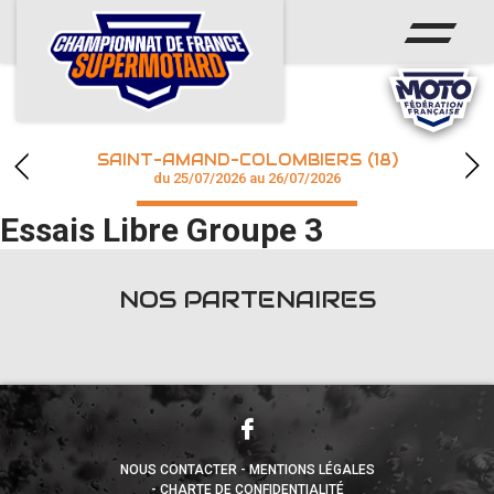
ACCUEIL
ACTUS
CALENDRIER
SAINT-AMAND-COLOMBIERS (18)
CHAMPIONNAT
du 25/07/2026 au 26/07/2026
Essais Libre Groupe 3
RÉSULTATS
PHOTOS / WEB TV
NOS PARTENAIRES
accéder à la billetterie
NOUS CONTACTER
MENTIONS LÉGALES
CHARTE DE CONFIDENTIALITÉ