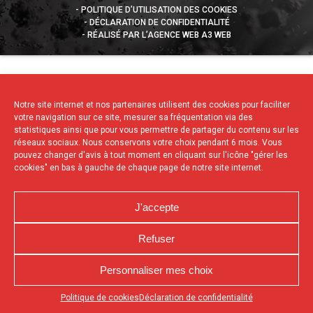
POLITIQUE D’UTILISATION DES COOKIES
DÉCLARATION DE CONFIDENTIALITÉ
RÉALISÉ PAR L’AGENCE WEB A3 WEB
Notre site internet et nos partenaires utilisent des cookies pour faciliter
votre navigation sur ce site, mesurer sa fréquentation via des
statistiques ainsi que pour vous permettre de partager du contenu sur les
réseaux sociaux. Nous conservons votre choix pendant 6 mois. Vous
pouvez changer d'avis à tout moment en cliquant sur l'icône "gérer les
cookies" en bas à gauche de chaque page de notre site internet.
J'accepte
Refuser
Personnaliser mes choix
Appuyez sur le bouton partager en bas de votre
Politique de cookies
Déclaration de confidentialité
navigateur, puis sur "Sur l'écran d'accueil" pour obtenir le