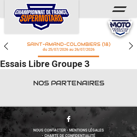
ACCUEIL
ACTUS
CALENDRIER
SAINT-AMAND-COLOMBIERS (18)
CHAMPIONNAT
du 25/07/2026 au 26/07/2026
Essais Libre Groupe 3
RÉSULTATS
PHOTOS / WEB TV
NOS PARTENAIRES
accéder à la billetterie
NOUS CONTACTER
MENTIONS LÉGALES
CHARTE DE CONFIDENTIALITÉ