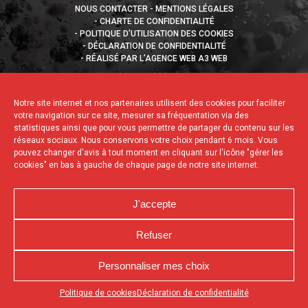
NOUS CONTACTER
MENTIONS LÉGALES
CHARTE DE CONFIDENTIALITÉ
POLITIQUE D’UTILISATION DES COOKIES
DÉCLARATION DE CONFIDENTIALITÉ
RÉALISÉ PAR L’AGENCE WEB A3 WEB
Notre site internet et nos partenaires utilisent des cookies pour faciliter
votre navigation sur ce site, mesurer sa fréquentation via des
statistiques ainsi que pour vous permettre de partager du contenu sur les
réseaux sociaux. Nous conservons votre choix pendant 6 mois. Vous
pouvez changer d'avis à tout moment en cliquant sur l'icône "gérer les
cookies" en bas à gauche de chaque page de notre site internet.
J'accepte
Refuser
Personnaliser mes choix
Appuyez sur le bouton partager en bas de votre
Politique de cookies
Déclaration de confidentialité
navigateur, puis sur "Sur l'écran d'accueil" pour obtenir le