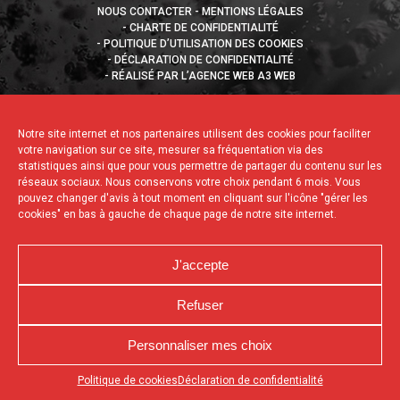
NOUS CONTACTER
MENTIONS LÉGALES
CHARTE DE CONFIDENTIALITÉ
POLITIQUE D’UTILISATION DES COOKIES
DÉCLARATION DE CONFIDENTIALITÉ
RÉALISÉ PAR L’AGENCE WEB A3 WEB
Notre site internet et nos partenaires utilisent des cookies pour faciliter
votre navigation sur ce site, mesurer sa fréquentation via des
statistiques ainsi que pour vous permettre de partager du contenu sur les
réseaux sociaux. Nous conservons votre choix pendant 6 mois. Vous
pouvez changer d'avis à tout moment en cliquant sur l'icône "gérer les
cookies" en bas à gauche de chaque page de notre site internet.
J'accepte
Refuser
Personnaliser mes choix
Appuyez sur le bouton partager en bas de votre
Politique de cookies
Déclaration de confidentialité
navigateur, puis sur "Sur l'écran d'accueil" pour obtenir le