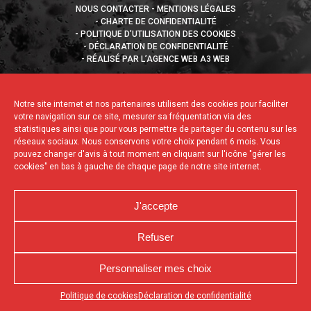
NOUS CONTACTER
MENTIONS LÉGALES
CHARTE DE CONFIDENTIALITÉ
POLITIQUE D’UTILISATION DES COOKIES
DÉCLARATION DE CONFIDENTIALITÉ
RÉALISÉ PAR L’AGENCE WEB A3 WEB
Notre site internet et nos partenaires utilisent des cookies pour faciliter
votre navigation sur ce site, mesurer sa fréquentation via des
statistiques ainsi que pour vous permettre de partager du contenu sur les
réseaux sociaux. Nous conservons votre choix pendant 6 mois. Vous
pouvez changer d'avis à tout moment en cliquant sur l'icône "gérer les
cookies" en bas à gauche de chaque page de notre site internet.
J'accepte
Refuser
Personnaliser mes choix
Appuyez sur le bouton partager en bas de votre
Politique de cookies
Déclaration de confidentialité
navigateur, puis sur "Sur l'écran d'accueil" pour obtenir le