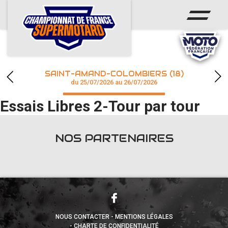
ACCUEIL
ACTUS
CALENDRIER
SAINT-AMAND-COLOMBIERS (18)
CHAMPIONNAT
du 25/07/2026 au 26/07/2026
Essais Libres 2-Tour par tour
RÉSULTATS
PHOTOS / WEB TV
NOS PARTENAIRES
accéder à la billetterie
NOUS CONTACTER
MENTIONS LÉGALES
CHARTE DE CONFIDENTIALITÉ