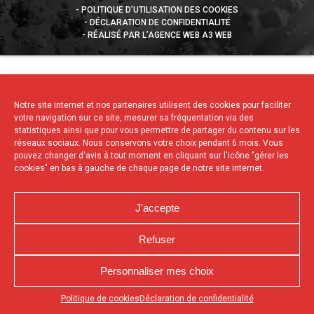
POLITIQUE D’UTILISATION DES COOKIES
DÉCLARATION DE CONFIDENTIALITÉ
RÉALISÉ PAR L’AGENCE WEB A3 WEB
Notre site internet et nos partenaires utilisent des cookies pour faciliter
votre navigation sur ce site, mesurer sa fréquentation via des
statistiques ainsi que pour vous permettre de partager du contenu sur les
réseaux sociaux. Nous conservons votre choix pendant 6 mois. Vous
pouvez changer d'avis à tout moment en cliquant sur l'icône "gérer les
cookies" en bas à gauche de chaque page de notre site internet.
J'accepte
Refuser
Personnaliser mes choix
Appuyez sur le bouton partager en bas de votre
Politique de cookies
Déclaration de confidentialité
navigateur, puis sur "Sur l'écran d'accueil" pour obtenir le