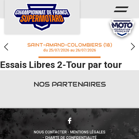
ACCUEIL
ACTUS
CALENDRIER
SAINT-AMAND-COLOMBIERS (18)
CHAMPIONNAT
du 25/07/2026 au 26/07/2026
Essais Libres 2-Tour par tour
RÉSULTATS
PHOTOS / WEB TV
NOS PARTENAIRES
accéder à la billetterie
NOUS CONTACTER
MENTIONS LÉGALES
CHARTE DE CONFIDENTIALITÉ