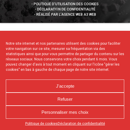
POLITIQUE D’UTILISATION DES COOKIES
DÉCLARATION DE CONFIDENTIALITÉ
RÉALISÉ PAR L’AGENCE WEB A3 WEB
Notre site internet et nos partenaires utilisent des cookies pour faciliter
votre navigation sur ce site, mesurer sa fréquentation via des
statistiques ainsi que pour vous permettre de partager du contenu sur les
réseaux sociaux. Nous conservons votre choix pendant 6 mois. Vous
pouvez changer d'avis à tout moment en cliquant sur l'icône "gérer les
cookies" en bas à gauche de chaque page de notre site internet.
J'accepte
Refuser
Personnaliser mes choix
Appuyez sur le bouton partager en bas de votre
Politique de cookies
Déclaration de confidentialité
navigateur, puis sur "Sur l'écran d'accueil" pour obtenir le