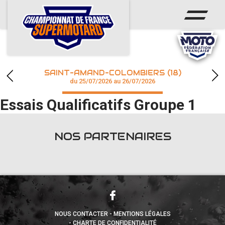
ACCUEIL
ACTUS
CALENDRIER
SAINT-AMAND-COLOMBIERS (18)
CHAMPIONNAT
du 25/07/2026 au 26/07/2026
Essais Qualificatifs Groupe 1
RÉSULTATS
PHOTOS / WEB TV
NOS PARTENAIRES
accéder à la billetterie
NOUS CONTACTER
MENTIONS LÉGALES
CHARTE DE CONFIDENTIALITÉ