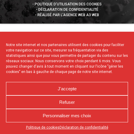
POLITIQUE D’UTILISATION DES COOKIES
DÉCLARATION DE CONFIDENTIALITÉ
RÉALISÉ PAR L’AGENCE WEB A3 WEB
Notre site internet et nos partenaires utilisent des cookies pour faciliter
votre navigation sur ce site, mesurer sa fréquentation via des
statistiques ainsi que pour vous permettre de partager du contenu sur les
réseaux sociaux. Nous conservons votre choix pendant 6 mois. Vous
pouvez changer d'avis à tout moment en cliquant sur l'icône "gérer les
cookies" en bas à gauche de chaque page de notre site internet.
J'accepte
Refuser
Personnaliser mes choix
Appuyez sur le bouton partager en bas de votre
Politique de cookies
Déclaration de confidentialité
navigateur, puis sur "Sur l'écran d'accueil" pour obtenir le