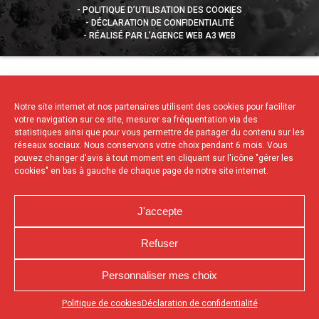
POLITIQUE D’UTILISATION DES COOKIES
DÉCLARATION DE CONFIDENTIALITÉ
RÉALISÉ PAR L’AGENCE WEB A3 WEB
Notre site internet et nos partenaires utilisent des cookies pour faciliter
votre navigation sur ce site, mesurer sa fréquentation via des
statistiques ainsi que pour vous permettre de partager du contenu sur les
réseaux sociaux. Nous conservons votre choix pendant 6 mois. Vous
pouvez changer d'avis à tout moment en cliquant sur l'icône "gérer les
cookies" en bas à gauche de chaque page de notre site internet.
J'accepte
Refuser
Personnaliser mes choix
Appuyez sur le bouton partager en bas de votre
Politique de cookies
Déclaration de confidentialité
navigateur, puis sur "Sur l'écran d'accueil" pour obtenir le