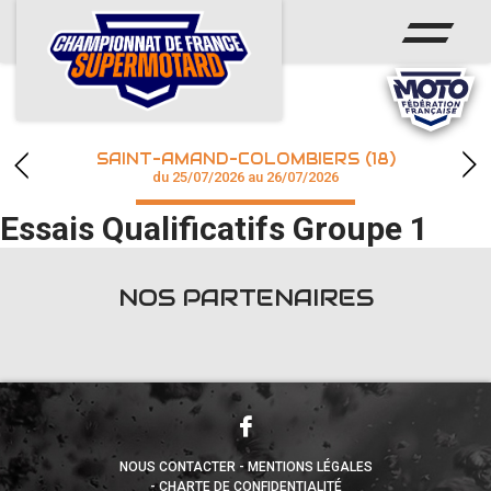
ACCUEIL
ACTUS
CALENDRIER
SAINT-AMAND-COLOMBIERS (18)
CHAMPIONNAT
du 25/07/2026 au 26/07/2026
Essais Qualificatifs Groupe 1
RÉSULTATS
PHOTOS / WEB TV
NOS PARTENAIRES
accéder à la billetterie
NOUS CONTACTER
MENTIONS LÉGALES
CHARTE DE CONFIDENTIALITÉ