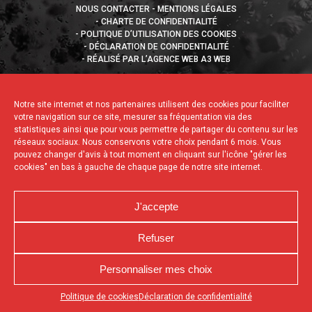
NOUS CONTACTER
MENTIONS LÉGALES
CHARTE DE CONFIDENTIALITÉ
POLITIQUE D’UTILISATION DES COOKIES
DÉCLARATION DE CONFIDENTIALITÉ
RÉALISÉ PAR L’AGENCE WEB A3 WEB
Notre site internet et nos partenaires utilisent des cookies pour faciliter
votre navigation sur ce site, mesurer sa fréquentation via des
statistiques ainsi que pour vous permettre de partager du contenu sur les
réseaux sociaux. Nous conservons votre choix pendant 6 mois. Vous
pouvez changer d'avis à tout moment en cliquant sur l'icône "gérer les
cookies" en bas à gauche de chaque page de notre site internet.
J'accepte
Refuser
Personnaliser mes choix
Appuyez sur le bouton partager en bas de votre
Politique de cookies
Déclaration de confidentialité
navigateur, puis sur "Sur l'écran d'accueil" pour obtenir le