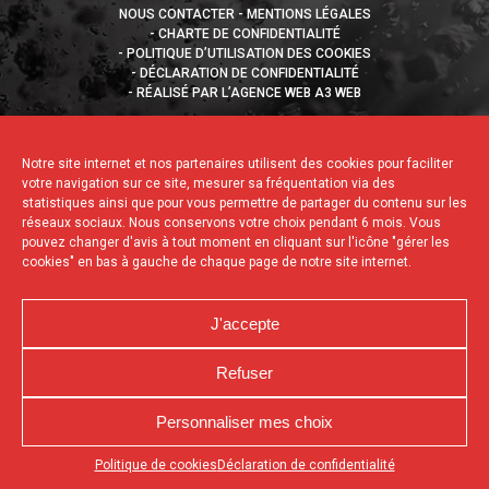
NOUS CONTACTER
MENTIONS LÉGALES
CHARTE DE CONFIDENTIALITÉ
POLITIQUE D’UTILISATION DES COOKIES
DÉCLARATION DE CONFIDENTIALITÉ
RÉALISÉ PAR L’AGENCE WEB A3 WEB
Notre site internet et nos partenaires utilisent des cookies pour faciliter
votre navigation sur ce site, mesurer sa fréquentation via des
statistiques ainsi que pour vous permettre de partager du contenu sur les
réseaux sociaux. Nous conservons votre choix pendant 6 mois. Vous
pouvez changer d'avis à tout moment en cliquant sur l'icône "gérer les
cookies" en bas à gauche de chaque page de notre site internet.
J'accepte
Refuser
Personnaliser mes choix
Appuyez sur le bouton partager en bas de votre
Politique de cookies
Déclaration de confidentialité
navigateur, puis sur "Sur l'écran d'accueil" pour obtenir le