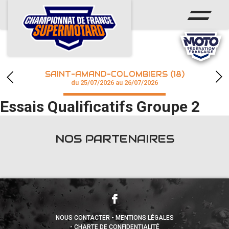
ACCUEIL
ACTUS
CALENDRIER
SAINT-AMAND-COLOMBIERS (18)
CHAMPIONNAT
du 25/07/2026 au 26/07/2026
Essais Qualificatifs Groupe 2
RÉSULTATS
PHOTOS / WEB TV
NOS PARTENAIRES
accéder à la billetterie
NOUS CONTACTER
MENTIONS LÉGALES
CHARTE DE CONFIDENTIALITÉ