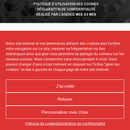
POLITIQUE D’UTILISATION DES COOKIES
DÉCLARATION DE CONFIDENTIALITÉ
RÉALISÉ PAR L’AGENCE WEB A3 WEB
Notre site internet et nos partenaires utilisent des cookies pour faciliter
votre navigation sur ce site, mesurer sa fréquentation via des
statistiques ainsi que pour vous permettre de partager du contenu sur les
réseaux sociaux. Nous conservons votre choix pendant 6 mois. Vous
pouvez changer d'avis à tout moment en cliquant sur l'icône "gérer les
cookies" en bas à gauche de chaque page de notre site internet.
J'accepte
Refuser
Personnaliser mes choix
Appuyez sur le bouton partager en bas de votre
Politique de cookies
Déclaration de confidentialité
navigateur, puis sur "Sur l'écran d'accueil" pour obtenir le