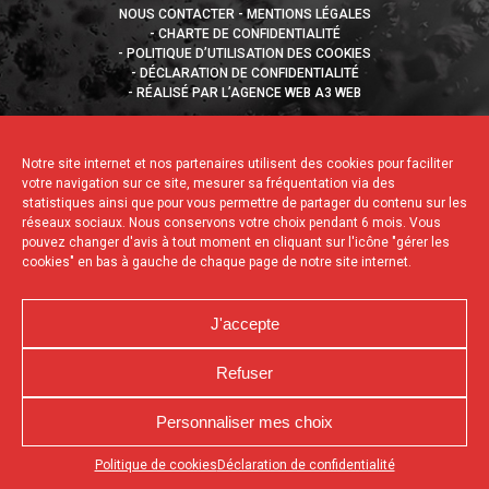
NOUS CONTACTER
MENTIONS LÉGALES
CHARTE DE CONFIDENTIALITÉ
POLITIQUE D’UTILISATION DES COOKIES
DÉCLARATION DE CONFIDENTIALITÉ
RÉALISÉ PAR L’AGENCE WEB A3 WEB
Notre site internet et nos partenaires utilisent des cookies pour faciliter
votre navigation sur ce site, mesurer sa fréquentation via des
statistiques ainsi que pour vous permettre de partager du contenu sur les
réseaux sociaux. Nous conservons votre choix pendant 6 mois. Vous
pouvez changer d'avis à tout moment en cliquant sur l'icône "gérer les
cookies" en bas à gauche de chaque page de notre site internet.
J'accepte
Refuser
Personnaliser mes choix
Appuyez sur le bouton partager en bas de votre
Politique de cookies
Déclaration de confidentialité
navigateur, puis sur "Sur l'écran d'accueil" pour obtenir le